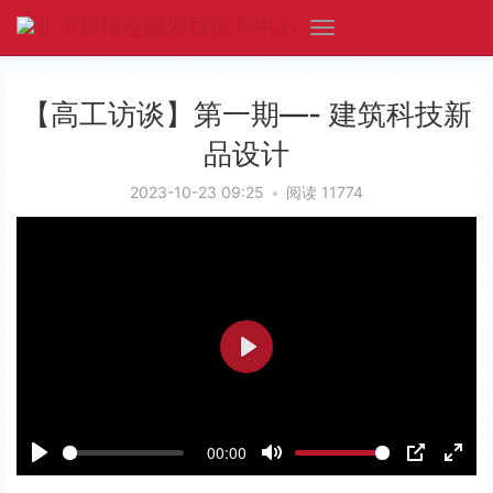
【高工访谈】第一期—- 建筑科技新
品设计
2023-10-23 09:25
•
阅读 11774
P
l
a
00:00
y
P
M
P
E