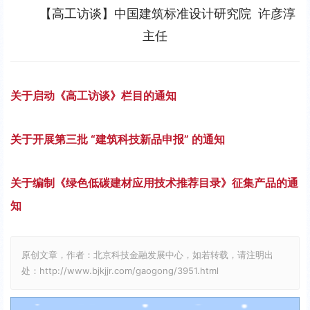
l
u
I
n
【高工访谈】中国建筑标准设计研究院  许彦淳
a
t
P
t
主任
y
e
e
r
f
关于启动《高工访谈》栏目的通知
u
l
关于开展第三批 “建筑科技新品申报” 的通知
l
s
关于编制《绿色低碳建材应用技术推荐目录》征集产品的通
c
知
r
e
原创文章，作者：北京科技金融发展中心，如若转载，请注明出
e
处：http://www.bjkjjr.com/gaogong/3951.html
n