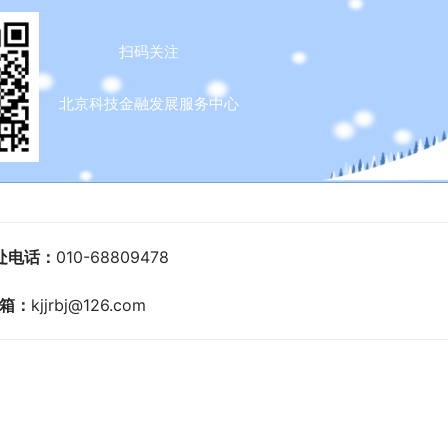
r
f
扫码关注
u
l
北京科技金融发展服务中心
l
s
c
r
e
处电话：
010-68809478
e
箱：
kjjrbj@126.com
n