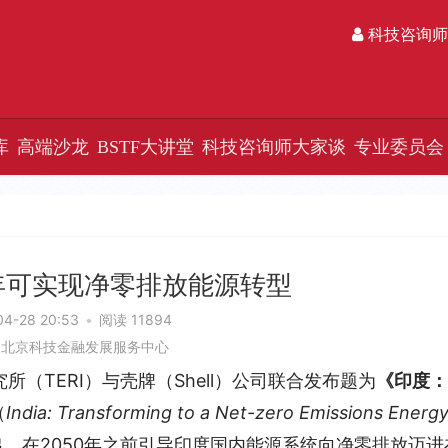
科技咨询师
库
高端沙龙
BSTF大讲堂
科技咨询师大家谈
专业委员会
0年可实现净零排放能源转型
04-28 20:53
•
阅读 11894
：北京科技金融发展服务中心
究所（TERI）与壳牌（Shell）公司联合发布题为
《印度：
（
India: Transforming to a Net-zero Emissions Energy
，在2050年之前引导印度国内能源系统向净零排放迈进