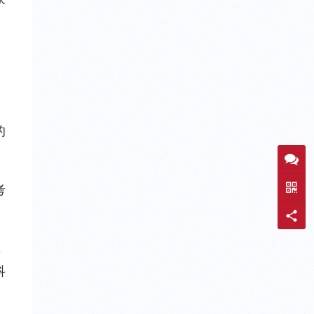
的
考
，
科