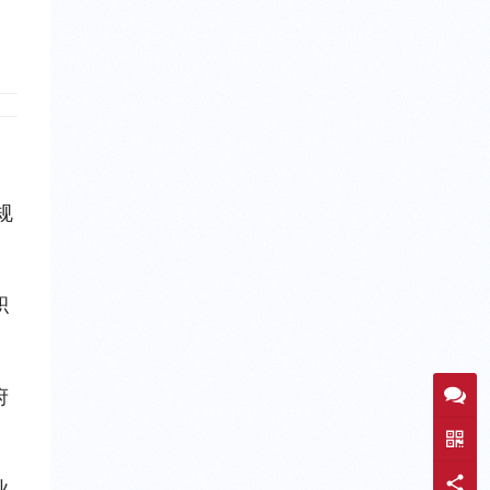
规
积
府
业