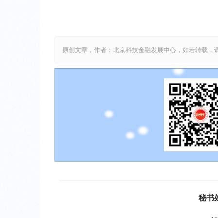
原创文章，作者：北京科技金融发展中心，如若转载，请注明出处：http
秘书