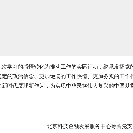
此次学习的感悟转化为推动工作的实际行动，继承发扬党
坚定的政治信念、更加饱满的工作热情、更加务实的工作
在新时代展现新作为，为实现中华民族伟大复兴的中国梦
北京科技金融发展服务中心筹备党支