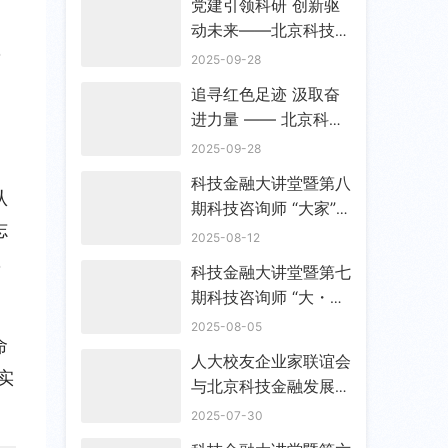
党建引领科研 创新驱
部
动未来——北京科技金
，
融发展服务中心党支部
2025-09-28
筹备工作会顺利召开
，
追寻红色足迹 汲取奋
进力量 —— 北京科技
金融发展服务中心筹备
2025-09-28
党支部赴香山双清别墅
科技金融大讲堂暨第八
开展主题教育参观学习
认
期科技咨询师 “大家”
活动
志
谈成功举办
2025-08-12
，
科技金融大讲堂暨第七
期科技咨询师 “大・
家” 谈成功举办
2025-08-05
命
人大校友企业家联谊会
实
与北京科技金融发展服
务中心战略与政策研究
2025-07-30
所共商合作共谋发展