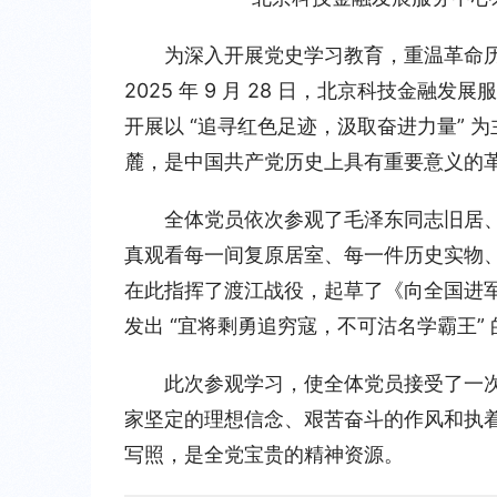
为深入开展党史学习教育，重温革命
2025 年 9 月 28 日，北京科技金
开展以 “追寻红色足迹，汲取奋进力量”
麓，是中国共产党历史上具有重要意义的
全体党员依次参观了毛泽东同志旧居
真观看每一间复原居室、每一件历史实物
在此指挥了渡江战役，起草了《向全国进
发出 “宜将剩勇追穷寇，不可沽名学霸王”
此次参观学习，使全体党员接受了一
家坚定的理想信念、艰苦奋斗的作风和执着
写照，是全党宝贵的精神资源。